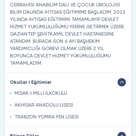
CERRAHİSİ ANABİLİM DALI VE ÇOCUK ÜROLOJİSİ
BİLİM DALINDA İHTİSAS EĞİTİMİME BAŞLADIM. 2013
YILINDA İHTİSAS EĞİTİMİMİ TAMAMLAYIP DEVLET
HİZMET YÜKÜMLÜLÜĞÜMÜ YERİNE GETİRMEK ÜZERE
GAZİANTEP ŞEHİTKAMİL DEVLET HASTANESİNE
ATANDIM. BURADA SON 6 AYI BAŞHEKİM
YARDIMCLIĞI GÖREVİ OLMAK ÜZERE 2 YIL
BOYUNCA DEVLET HİZMET YÜKÜMLÜLÜĞÜMÜ
TAMAMLADIM.
Okullar / Eğitimler
MİSAK-I MİLLİ İLKOKULU
AKHİSAR ANADOLU LİSESİ
TRABZON YOMRA FEN LİSESİ
Bilinen Diller