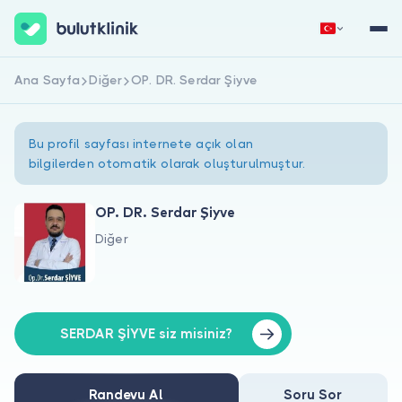
Ana Sayfa
Diğer
OP. DR. Serdar Şiyve
Hemen Kaydol
Giriş Yap
Bu profil sayfası internete açık olan
bilgilerden otomatik olarak oluşturulmuştur.
OP. DR. Serdar Şiyve
Diğer
Hakkımızda
Hastalar için
Doktorlar için
SERDAR ŞİYVE siz misiniz?
Randevu Al
Soru Sor