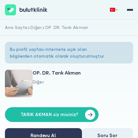
Ana Sayfa
Diğer
OP. DR. Tarık Akman
Hemen Kaydol
Giriş Yap
Bu profil sayfası internete açık olan
bilgilerden otomatik olarak oluşturulmuştur.
OP. DR. Tarık Akman
Diğer
Hakkımızda
Hastalar için
Doktorlar için
TARIK AKMAN siz misiniz?
Randevu Al
Soru Sor