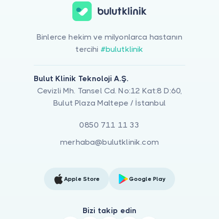
Binlerce hekim ve milyonlarca hastanın
tercihi
#bulutklinik
Bulut Klinik Teknoloji A.Ş.
Cevizli Mh. Tansel Cd. No:12 Kat:8 D:60,
Bulut Plaza Maltepe / İstanbul
0850 711 11 33
merhaba@bulutklinik.com
Apple Store
Google Play
Bizi takip edin