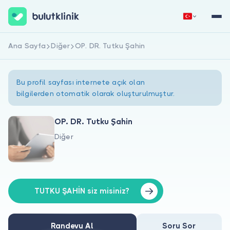
Ana Sayfa
Diğer
OP. DR. Tutku Şahin
Hemen Kaydol
Giriş Yap
Bu profil sayfası internete açık olan
bilgilerden otomatik olarak oluşturulmuştur.
OP. DR. Tutku Şahin
Diğer
Hakkımızda
Hastalar için
Doktorlar için
TUTKU ŞAHİN siz misiniz?
Randevu Al
Soru Sor