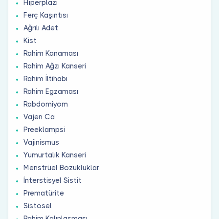
Hiperplazi
Ferç Kaşıntısı
Ağrılı Adet
Kist
Rahim Kanaması
Rahim Ağzı Kanseri
Rahim İltihabı
Rahim Egzaması
Rabdomiyom
Vajen Ca
Preeklampsi
Vajinismus
Yumurtalık Kanseri
Menstrüel Bozukluklar
İnterstisyel Sistit
Prematürite
Sistosel
Rahim Kalınlaşması