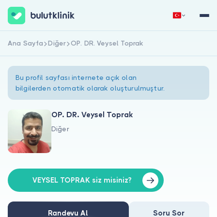
Ana Sayfa
Diğer
OP. DR. Veysel Toprak
Hemen Kaydol
Giriş Yap
Bu profil sayfası internete açık olan
bilgilerden otomatik olarak oluşturulmuştur.
OP. DR. Veysel Toprak
Diğer
Hakkımızda
Hastalar için
Doktorlar için
VEYSEL TOPRAK siz misiniz?
Randevu Al
Soru Sor