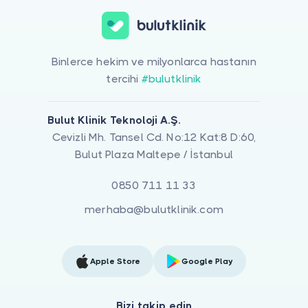
Binlerce hekim ve milyonlarca hastanın
tercihi
#bulutklinik
Bulut Klinik Teknoloji A.Ş.
Cevizli Mh. Tansel Cd. No:12 Kat:8 D:60,
Bulut Plaza Maltepe / İstanbul
0850 711 11 33
merhaba@bulutklinik.com
Apple Store
Google Play
Bizi takip edin