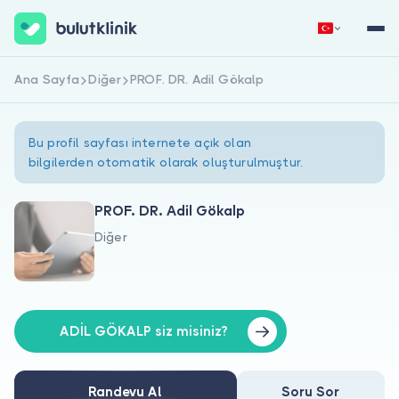
Ana Sayfa
Diğer
PROF. DR. Adil Gökalp
Hemen Kaydol
Giriş Yap
Bu profil sayfası internete açık olan
bilgilerden otomatik olarak oluşturulmuştur.
PROF. DR. Adil Gökalp
Diğer
Hakkımızda
Hastalar için
Doktorlar için
ADİL GÖKALP siz misiniz?
Randevu Al
Soru Sor