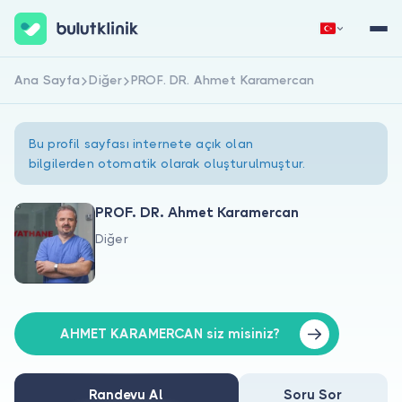
Ana Sayfa
Diğer
PROF. DR. Ahmet Karamercan
Hemen Kaydol
Giriş Yap
Bu profil sayfası internete açık olan
bilgilerden otomatik olarak oluşturulmuştur.
PROF. DR. Ahmet Karamercan
Diğer
Hakkımızda
Hastalar için
Doktorlar için
AHMET KARAMERCAN siz misiniz?
Randevu Al
Soru Sor