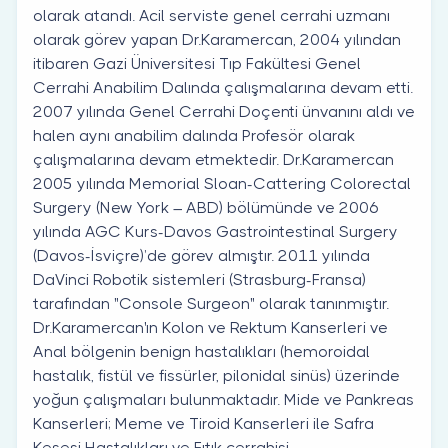
olarak atandı. Acil serviste genel cerrahi uzmanı
olarak görev yapan Dr.Karamercan, 2004 yılından
itibaren Gazi Üniversitesi Tıp Fakültesi Genel
Cerrahi Anabilim Dalında çalışmalarına devam etti.
2007 yılında Genel Cerrahi Doçenti ünvanını aldı ve
halen aynı anabilim dalında Profesör olarak
çalışmalarına devam etmektedir. Dr.Karamercan
2005 yılında Memorial Sloan-Cattering Colorectal
Surgery (New York – ABD) bölümünde ve 2006
yılında AGC Kurs-Davos Gastrointestinal Surgery
(Davos-İsviçre)’de görev almıştır. 2011 yılında
DaVinci Robotik sistemleri (Strasburg-Fransa)
tarafından "Console Surgeon" olarak tanınmıştır.
Dr.Karamercan'ın Kolon ve Rektum Kanserleri ve
Anal bölgenin benign hastalıkları (hemoroidal
hastalık, fistül ve fissürler, pilonidal sinüs) üzerinde
yoğun çalışmaları bulunmaktadır. Mide ve Pankreas
Kanserleri; Meme ve Tiroid Kanserleri ile Safra
Kesesi Hastalıkları ve Fıtık cerrahisi