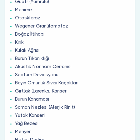
Guatr (Yumrulu)
Meniere
Otoskleroz
Wegener Granülomatoz
Boğaz İltihabı
Kırık
Kulak Ağrısı
Burun Tıkanıklığı
Akustik Nörinom Cerrahisi
Septum Deviasyonu
Beyin Omurilik Sıvısı Kaçakları
Gırtlak (Larenks) Kanseri
Burun Kanaması
Saman Nezlesi (Alerjik Rinit)
Yutak Kanseri
Yağ Bezesi
Menyer
Nefes Darlığı