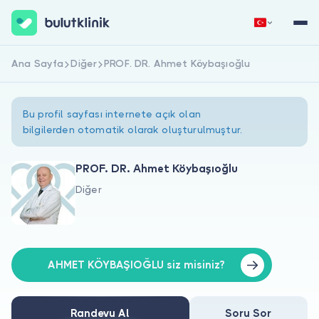
Ana Sayfa
Diğer
PROF. DR. Ahmet Köybaşıoğlu
Hemen Kaydol
Giriş Yap
Bu profil sayfası internete açık olan
bilgilerden otomatik olarak oluşturulmuştur.
PROF. DR. Ahmet Köybaşıoğlu
Diğer
Hakkımızda
Hastalar için
Doktorlar için
AHMET KÖYBAŞIOĞLU siz misiniz?
Randevu Al
Soru Sor