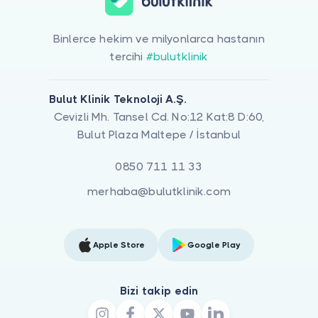
Binlerce hekim ve milyonlarca hastanın
tercihi
#bulutklinik
Bulut Klinik Teknoloji A.Ş.
Cevizli Mh. Tansel Cd. No:12 Kat:8 D:60,
Bulut Plaza Maltepe / İstanbul
0850 711 11 33
merhaba@bulutklinik.com
Apple Store
Google Play
Bizi takip edin