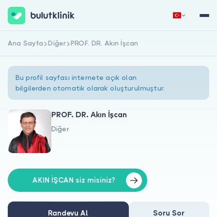
Ana Sayfa
Diğer
PROF. DR. Akın İşcan
Hemen Kaydol
Giriş Yap
Bu profil sayfası internete açık olan
bilgilerden otomatik olarak oluşturulmuştur.
PROF. DR. Akın İşcan
Diğer
Hakkımızda
Hastalar için
Doktorlar için
AKIN İŞCAN siz misiniz?
Randevu Al
Soru Sor