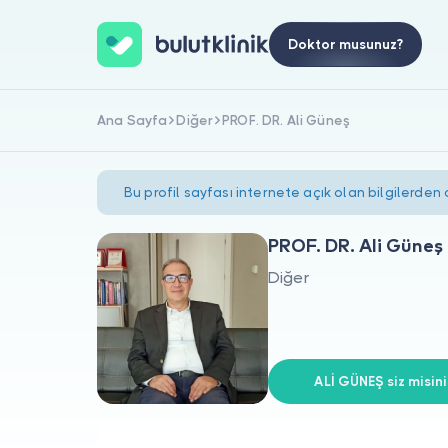
Doktor musunuz?
Ana Sayfa
Diğer
PROF. DR. Ali Güneş
Bu profil sayfası internete açık olan bilgilerden
PROF. DR. Ali Güneş
Diğer
ALİ GÜNEŞ siz misini