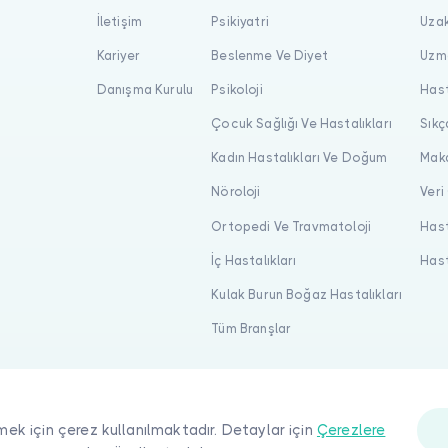
İletişim
Psikiyatri
Uzak
Kariyer
Beslenme Ve Diyet
Uzma
Danışma Kurulu
Psikoloji
Hast
Çocuk Sağlığı Ve Hastalıkları
Sıkç
Kadın Hastalıkları Ve Doğum
Maka
Nöroloji
Veri
Ortopedi Ve Travmatoloji
Hast
İç Hastalıkları
Hast
Kulak Burun Boğaz Hastalıkları
Tüm Branşlar
mek için çerez kullanılmaktadır. Detaylar için
Çerezlere