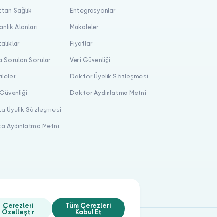
tan Sağlık
Entegrasyonlar
nlık Alanları
Makaleler
alıklar
Fiyatlar
a Sorulan Sorular
Veri Güvenliği
leler
Doktor Üyelik Sözleşmesi
 Güvenliği
Doktor Aydınlatma Metni
a Üyelik Sözleşmesi
a Aydınlatma Metni
Çerezleri
Tüm Çerezleri
Özelleştir
Kabul Et