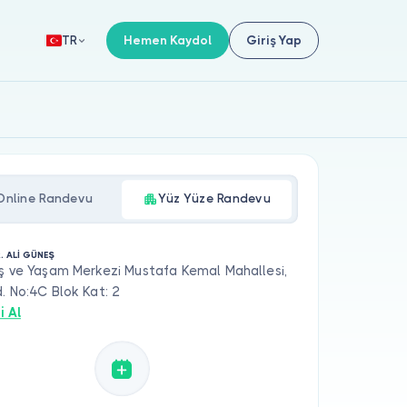
Hemen Kaydol
Giriş Yap
TR
Online Randevu
Yüz Yüze Randevu
. ALİ GÜNEŞ
ş ve Yaşam Merkezi Mustafa Kemal Mahallesi,
. No:4C Blok Kat: 2
i Al