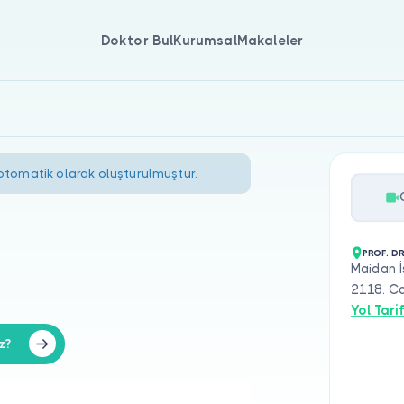
Doktor Bul
Kurumsal
Makaleler
 otomatik olarak oluşturulmuştur.
PROF. DR
Maidan İ
2118. Cd
Yol Tarif
z?