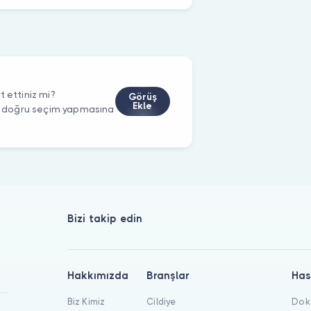
 ettiniz mi?
Görüş
Ekle
rin doğru seçim yapmasına
Bizi takip edin
Hakkımızda
Branşlar
Has
Biz Kimiz
Cildiye
Dokt