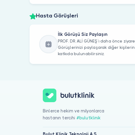
Hasta Görüşleri
İlk Görüşü Siz Paylaşın
PROF. DR. ALİ GÜNEŞ’ı daha önce ziyaret
Görüşlerinizi paylaşarak diğer kişile
katkıda bulunabilirsiniz.
Binlerce hekim ve milyonlarca
hastanın tercihi
#bulutklinik
Bulut Klinik Teknoloji A.Ş.