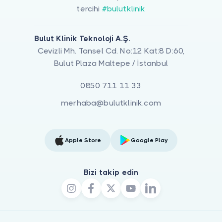
tercihi
#bulutklinik
Bulut Klinik Teknoloji A.Ş.
Cevizli Mh. Tansel Cd. No:12 Kat:8 D:60,
Bulut Plaza Maltepe / İstanbul
0850 711 11 33
merhaba@bulutklinik.com
Apple Store
Google Play
Bizi takip edin