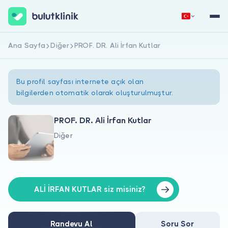
Ana Sayfa
Diğer
PROF. DR. Ali İrfan Kutlar
Hemen Kaydol
Giriş Yap
Bu profil sayfası internete açık olan
bilgilerden otomatik olarak oluşturulmuştur.
PROF. DR. Ali İrfan Kutlar
Diğer
Hakkımızda
Hastalar için
Doktorlar için
ALİ İRFAN KUTLAR siz misiniz?
Randevu Al
Soru Sor