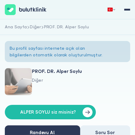
Ana Sayfa
Diğer
PROF. DR. Alper Soylu
Hemen Kaydol
Giriş Yap
Bu profil sayfası internete açık olan
bilgilerden otomatik olarak oluşturulmuştur.
PROF. DR. Alper Soylu
Diğer
Hakkımızda
Hastalar için
Doktorlar için
ALPER SOYLU siz misiniz?
Randevu Al
Soru Sor