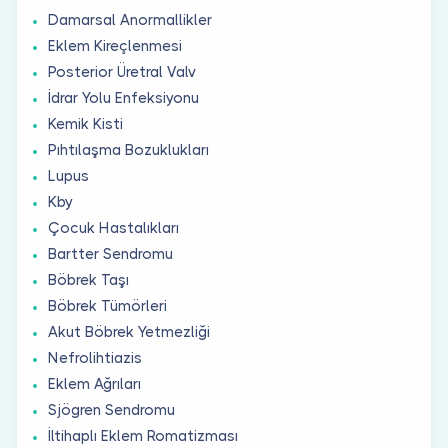
Damarsal Anormallikler
Eklem Kireçlenmesi
Posterior Üretral Valv
İdrar Yolu Enfeksiyonu
Kemik Kisti
Pıhtılaşma Bozuklukları
Lupus
Kby
Çocuk Hastalıkları
Bartter Sendromu
Böbrek Taşı
Böbrek Tümörleri
Akut Böbrek Yetmezliği
Nefrolihtiazis
Eklem Ağrıları
Sjögren Sendromu
İltihaplı Eklem Romatizması