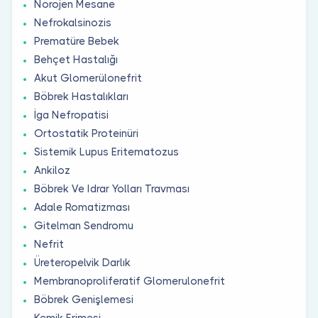
Nörojen Mesane
Nefrokalsinozis
Prematüre Bebek
Behçet Hastalığı
Akut Glomerülonefrit
Böbrek Hastalıkları
İga Nefropatisi
Ortostatik Proteinüri
Sistemik Lupus Eritematozus
Ankiloz
Böbrek Ve Idrar Yolları Travması
Adale Romatizması
Gitelman Sendromu
Nefrit
Üreteropelvik Darlık
Membranoproliferatif Glomerulonefrit
Böbrek Genişlemesi
Kemik Erimesi