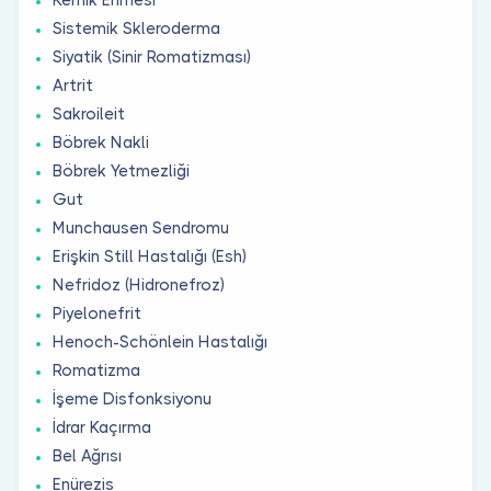
Sistemik Skleroderma
Siyatik (Sinir Romatizması)
Artrit
Sakroileit
Böbrek Nakli
Böbrek Yetmezliği
Gut
Munchausen Sendromu
Erişkin Still Hastalığı (Esh)
Nefridoz (Hidronefroz)
Piyelonefrit
Henoch-Schönlein Hastalığı
Romatizma
İşeme Disfonksiyonu
İdrar Kaçırma
Bel Ağrısı
Enürezis