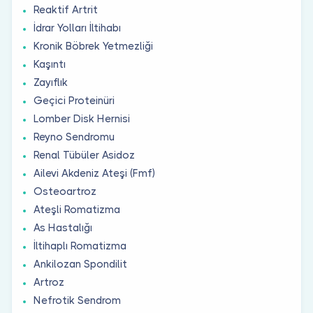
Reaktif Artrit
İdrar Yolları İltihabı
Kronik Böbrek Yetmezliği
Kaşıntı
Zayıflık
Geçici Proteinüri
Lomber Disk Hernisi
Reyno Sendromu
Renal Tübüler Asidoz
Ailevi Akdeniz Ateşi (Fmf)
Osteoartroz
Ateşli Romatizma
As Hastalığı
İltihaplı Romatizma
Ankilozan Spondilit
Artroz
Nefrotik Sendrom