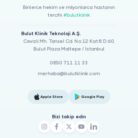
Binlerce hekim ve milyonlarca hastanın
tercihi
#bulutklinik
Bulut Klinik Teknoloji A.Ş.
Cevizli Mh. Tansel Cd. No:12 Kat:8 D:60,
Bulut Plaza Maltepe / İstanbul
0850 711 11 33
merhaba@bulutklinik.com
Apple Store
Google Play
Bizi takip edin