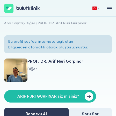
Ana Sayfa
Diğer
PROF. DR. Arif Nuri Gürpınar
Hemen Kaydol
Giriş Yap
Bu profil sayfası internete açık olan
bilgilerden otomatik olarak oluşturulmuştur.
PROF. DR. Arif Nuri Gürpınar
Diğer
Hakkımızda
Hastalar için
Doktorlar için
ARİF NURİ GÜRPINAR siz misiniz?
Randevu Al
Soru Sor