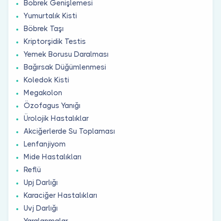
Böbrek Genişlemesi
Yumurtalık Kisti
Böbrek Taşı
Kriptorşidik Testis
Yemek Borusu Daralması
Bağırsak Düğümlenmesi
Koledok Kisti
Megakolon
Özofagus Yanığı
Ürolojik Hastalıklar
Akciğerlerde Su Toplaması
Lenfanjiyom
Mide Hastalıkları
Reflü
Upj Darlığı
Karaciğer Hastalıkları
Uvj Darlığı
Yaralanmalar