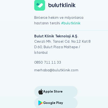
Binlerce hekim ve milyonlarca
hastanın tercihi
#bulutklinik
Bulut Klinik Teknoloji A.Ş.
Cevizli Mh. Tansel Cd. No:12 Kat:8
D:60, Bulut Plaza Maltepe /
İstanbul
0850 711 11 33
merhaba@bulutklinik.com
Apple Store
Google Play