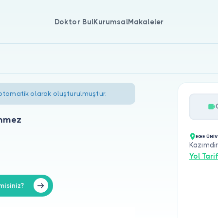
Doktor Bul
Kurumsal
Makaleler
 otomatik olarak oluşturulmuştur.
önmez
EGE ÜNİV
Kazımdir
Yol Tarif
isiniz?