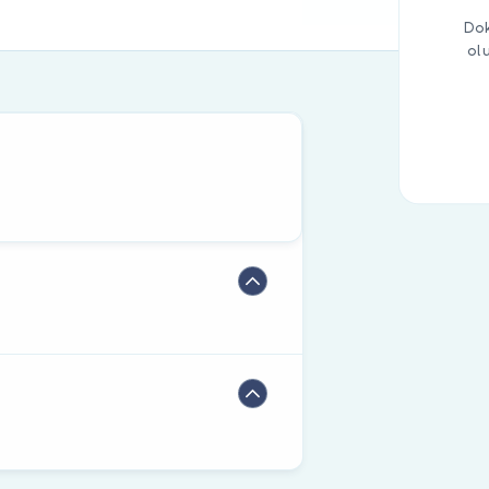
Dok
ol