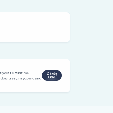
yaret ettiniz mi?
Görüş
Ekle
rin doğru seçim yapmasına