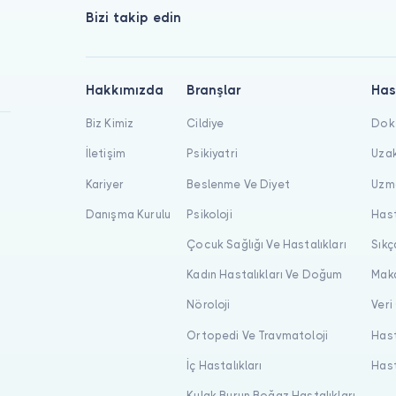
Bizi takip edin
Hakkımızda
Branşlar
Has
Biz Kimiz
Cildiye
Dokt
İletişim
Psikiyatri
Uzak
Kariyer
Beslenme Ve Diyet
Uzma
Danışma Kurulu
Psikoloji
Hast
Çocuk Sağlığı Ve Hastalıkları
Sıkç
Kadın Hastalıkları Ve Doğum
Maka
Nöroloji
Veri
Ortopedi Ve Travmatoloji
Hast
İç Hastalıkları
Hast
Kulak Burun Boğaz Hastalıkları