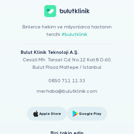
Binlerce hekim ve milyonlarca hastanın
tercihi
#bulutklinik
Bulut Klinik Teknoloji A.Ş.
Cevizli Mh. Tansel Cd. No:12 Kat:8 D:60,
Bulut Plaza Maltepe / İstanbul
0850 711 11 33
merhaba@bulutklinik.com
Apple Store
Google Play
Bizi takip edin