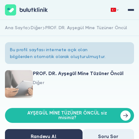
Ana Sayfa
Diğer
PROF. DR. Ayşegül Mine Tüzüner Öncül
Hemen Kaydol
Giriş Yap
Bu profil sayfası internete açık olan
bilgilerden otomatik olarak oluşturulmuştur.
PROF. DR. Ayşegül Mine Tüzüner Öncül
Diğer
Hakkımızda
Hastalar için
AYŞEGÜL MİNE TÜZÜNER ÖNCÜL siz
Doktorlar için
misiniz?
Randevu Al
Soru Sor