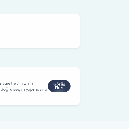
iyaret ettiniz mi?
Görüş
Ekle
rin doğru seçim yapmasına