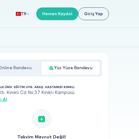
Hemen Kaydol
Giriş Yap
TR
Online Randevu
Yüz Yüze Randevu
E ÜNİV. EĞİTİM UYG. ARAŞ. HASTANESİ KINIKLI
tı, Kınıklı Cd No:37 Kınıklı Kampüsü
i Al
Takvim Mevcut Değil!