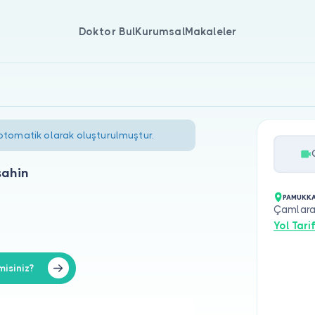
Doktor Bul
Kurumsal
Makaleler
 otomatik olarak oluşturulmuştur.
şahin
PAMUKKAL
Çamlaral
Yol Tarif
isiniz?