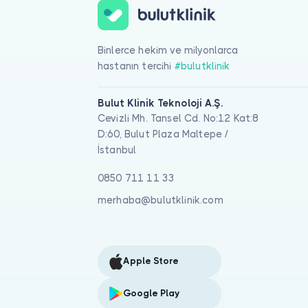
Binlerce hekim ve milyonlarca
hastanın tercihi
#bulutklinik
Bulut Klinik Teknoloji A.Ş.
Cevizli Mh. Tansel Cd. No:12 Kat:8
D:60, Bulut Plaza Maltepe /
İstanbul
0850 711 11 33
merhaba@bulutklinik.com
Apple Store
Google Play