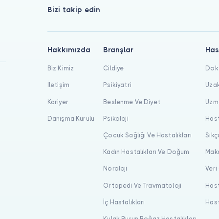
Bizi takip edin
Hakkımızda
Branşlar
Has
Biz Kimiz
Cildiye
Dokt
İletişim
Psikiyatri
Uzak
Kariyer
Beslenme Ve Diyet
Uzma
Danışma Kurulu
Psikoloji
Hast
Çocuk Sağlığı Ve Hastalıkları
Sıkç
Kadın Hastalıkları Ve Doğum
Maka
Nöroloji
Veri
Ortopedi Ve Travmatoloji
Hast
İç Hastalıkları
Hast
Kulak Burun Boğaz Hastalıkları