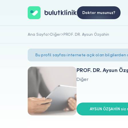
Doktor musunuz?
Ana Sayfa
Diğer
PROF. DR. Aysun Özşahin
Bu profil sayfası internete açık olan bilgilerden
PROF. DR. Aysun Öz
Diğer
AYSUN ÖZŞAHİN siz m