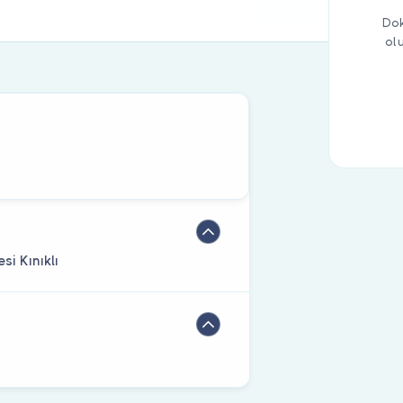
Dok
ol
si Kınıklı