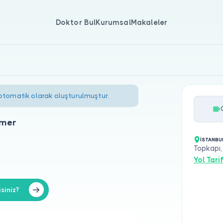
Doktor Bul
Kurumsal
Makaleler
 otomatik olarak oluşturulmuştur.
Ömer
İSTANBU
Topkapı,
Yol Tarif
siniz?