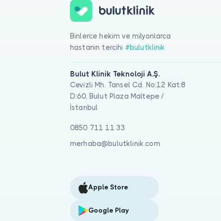
Binlerce hekim ve milyonlarca
hastanın tercihi
#bulutklinik
Bulut Klinik Teknoloji A.Ş.
Cevizli Mh. Tansel Cd. No:12 Kat:8
D:60, Bulut Plaza Maltepe /
İstanbul
0850 711 11 33
merhaba@bulutklinik.com
Apple Store
Google Play