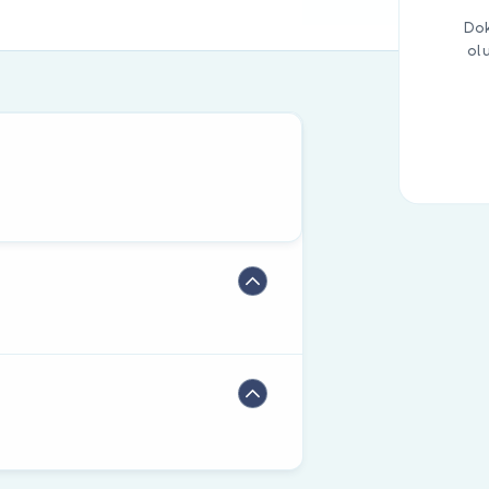
Dok
ol