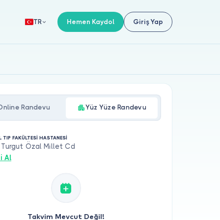
Hemen Kaydol
Giriş Yap
TR
Online Randevu
Yüz Yüze Randevu
L TIP FAKÜLTESİ HASTANESİ
 Turgut Özal Millet Cd
i Al
Takvim Mevcut Değil!