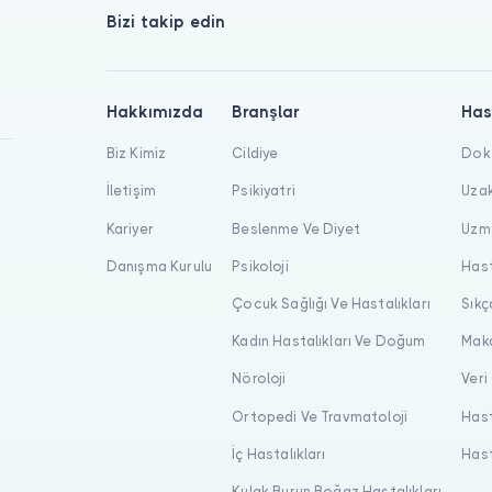
Bizi takip edin
Hakkımızda
Branşlar
Has
Biz Kimiz
Cildiye
Dokt
İletişim
Psikiyatri
Uzak
Kariyer
Beslenme Ve Diyet
Uzma
Danışma Kurulu
Psikoloji
Hast
Çocuk Sağlığı Ve Hastalıkları
Sıkç
Kadın Hastalıkları Ve Doğum
Maka
Nöroloji
Veri
Ortopedi Ve Travmatoloji
Hast
İç Hastalıkları
Hast
Kulak Burun Boğaz Hastalıkları