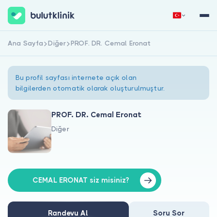
Ana Sayfa
Diğer
PROF. DR. Cemal Eronat
Hemen Kaydol
Giriş Yap
Bu profil sayfası internete açık olan
bilgilerden otomatik olarak oluşturulmuştur.
PROF. DR. Cemal Eronat
Diğer
Hakkımızda
Hastalar için
Doktorlar için
CEMAL ERONAT siz misiniz?
Randevu Al
Soru Sor