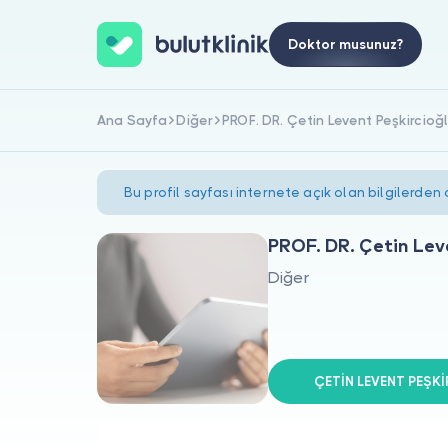
Doktor musunuz?
Ana Sayfa
Diğer
PROF. DR. Çetin Levent Peşkircioğ
Bu profil sayfası internete açık olan bilgilerden
PROF. DR. Çetin Lev
Diğer
ÇETİN LEVENT PEŞKİ