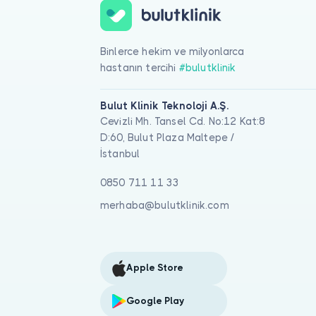
Binlerce hekim ve milyonlarca
hastanın tercihi
#bulutklinik
Bulut Klinik Teknoloji A.Ş.
Cevizli Mh. Tansel Cd. No:12 Kat:8
D:60, Bulut Plaza Maltepe /
İstanbul
0850 711 11 33
merhaba@bulutklinik.com
Apple Store
Google Play