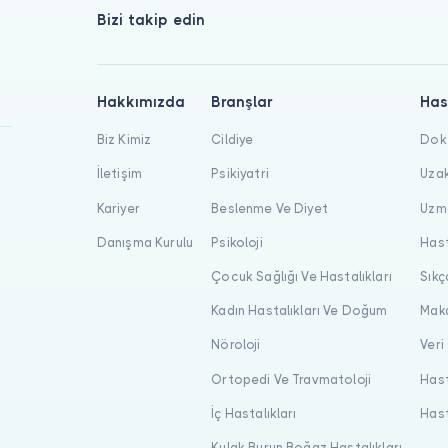
Bizi takip edin
Hakkımızda
Branşlar
Has
Biz Kimiz
Cildiye
Dokt
İletişim
Psikiyatri
Uzak
Kariyer
Beslenme Ve Diyet
Uzma
Danışma Kurulu
Psikoloji
Hast
Çocuk Sağlığı Ve Hastalıkları
Sıkç
Kadın Hastalıkları Ve Doğum
Maka
Nöroloji
Veri
Ortopedi Ve Travmatoloji
Hast
İç Hastalıkları
Hast
Kulak Burun Boğaz Hastalıkları