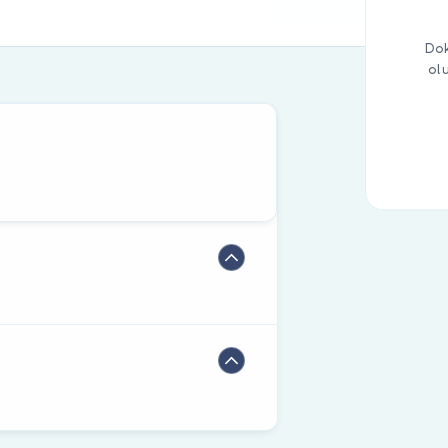
Dok
ol