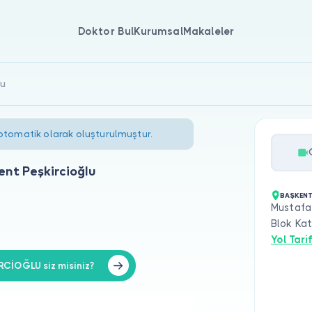
Doktor Bul
Kurumsal
Makaleler
lu
 otomatik olarak oluşturulmuştur.
ent Peşkircioğlu
BAŞKENT
Mustafa
Blok Ka
Yol Tarif
RCİOĞLU siz misiniz?