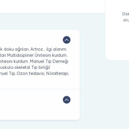
Dok
ol
 doku ağrıları, Artroz... ilgi alanım.
rı Multidisipliner Ünitesini kurdum.
tesini kurdum. Manuel Tıp Derneği
skulo-skeletal Tıp birliği)
anuel Tıp, Ozon tedavisi, Nöralterapi,