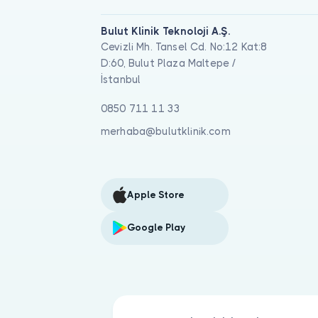
Bulut Klinik Teknoloji A.Ş.
Cevizli Mh. Tansel Cd. No:12 Kat:8
D:60, Bulut Plaza Maltepe /
İstanbul
0850 711 11 33
merhaba@bulutklinik.com
Apple Store
Google Play