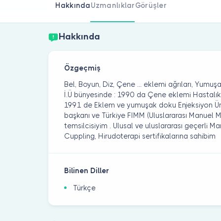
Hakkında
Uzmanlıklar
Görüşler
Hakkında
Özgeçmiş
Bel, Boyun, Diz, Çene ... eklemi ağrıları, Yumuşak
İ.Ü bünyesinde : 1990 da Çene eklemi Hastalıkla
1991 de Eklem ve yumuşak doku Enjeksiyon Üni
başkanı ve Türkiye FIMM (Uluslararası Manuel Mu
temsilcisiyim . Ulusal ve uluslararası geçerli M
Cuppling, Hirudoterapi sertifikalarına sahibim
Bilinen Diller
Türkçe