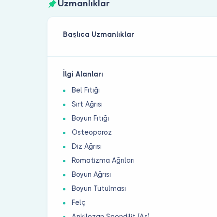
Uzmanlıklar
Başlıca Uzmanlıklar
İlgi Alanları
Bel Fıtığı
Sırt Ağrısı
Boyun Fıtığı
Osteoporoz
Diz Ağrısı
Romatizma Ağrıları
Boyun Ağrısı
Boyun Tutulması
Felç
Ankilozan Spondilit (As)