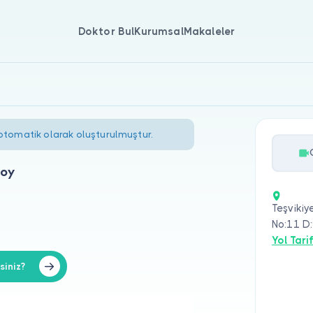
Doktor Bul
Kurumsal
Makaleler
 otomatik olarak oluşturulmuştur.
soy
Teşvikiy
No:11 D
Yol Tarif
siniz?