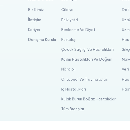
Biz Kimiz
Cildiye
Dokt
İletişim
Psikiyatri
Uzak
Kariyer
Beslenme Ve Diyet
Uzma
Danışma Kurulu
Psikoloji
Hast
Çocuk Sağlığı Ve Hastalıkları
Sıkç
Kadın Hastalıkları Ve Doğum
Maka
Nöroloji
Veri
Ortopedi Ve Travmatoloji
Hast
İç Hastalıkları
Hast
Kulak Burun Boğaz Hastalıkları
Tüm Branşlar