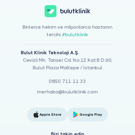
Binlerce hekim ve milyonlarca hastanın
tercihi
#bulutklinik
Bulut Klinik Teknoloji A.Ş.
Cevizli Mh. Tansel Cd. No:12 Kat:8 D:60,
Bulut Plaza Maltepe / İstanbul
0850 711 11 33
merhaba@bulutklinik.com
Apple Store
Google Play
Bizi takip edin