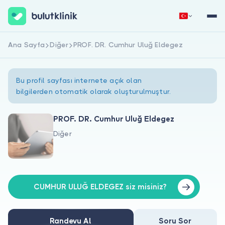
Ana Sayfa
Diğer
PROF. DR. Cumhur Uluğ Eldegez
Hemen Kaydol
Giriş Yap
Bu profil sayfası internete açık olan
bilgilerden otomatik olarak oluşturulmuştur.
PROF. DR. Cumhur Uluğ Eldegez
Diğer
Hakkımızda
Hastalar için
Doktorlar için
CUMHUR ULUĞ ELDEGEZ siz misiniz?
Randevu Al
Soru Sor