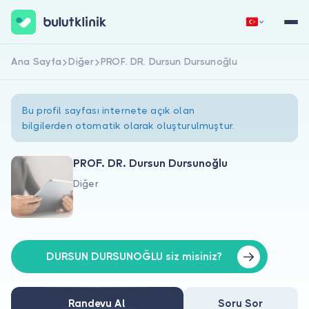
Ana Sayfa
Diğer
PROF. DR. Dursun Dursunoğlu
Hemen Kaydol
Giriş Yap
Bu profil sayfası internete açık olan
bilgilerden otomatik olarak oluşturulmuştur.
PROF. DR. Dursun Dursunoğlu
Diğer
Hakkımızda
Hastalar için
Doktorlar için
DURSUN DURSUNOĞLU siz misiniz?
Randevu Al
Soru Sor