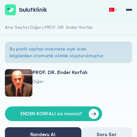
Ana Sayfa
Diğer
PROF. DR. Ender Korfalı
Hemen Kaydol
Giriş Yap
Bu profil sayfası internete açık olan
bilgilerden otomatik olarak oluşturulmuştur.
PROF. DR. Ender Korfalı
Diğer
Hakkımızda
Hastalar için
Doktorlar için
ENDER KORFALI siz misiniz?
Randevu Al
Soru Sor