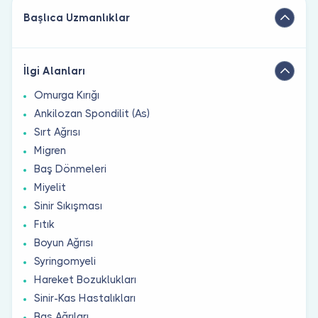
Başlıca Uzmanlıklar
İlgi Alanları
Omurga Kırığı
Ankilozan Spondilit (As)
Sırt Ağrısı
Migren
Baş Dönmeleri
Miyelit
Sinir Sıkışması
Fıtık
Boyun Ağrısı
Syringomyeli
Hareket Bozuklukları
Sinir-Kas Hastalıkları
Baş Ağrıları