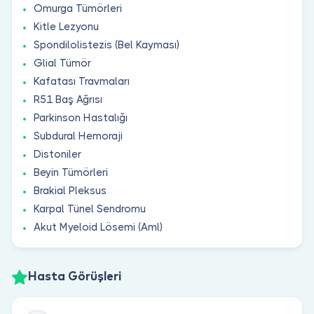
Omurga Tümörleri
Kitle Lezyonu
Spondilolistezis (Bel Kayması)
Glial Tümör
Kafatası Travmaları
R51 Baş Ağrısı
Parkinson Hastalığı
Subdural Hemoraji
Distoniler
Beyin Tümörleri
Brakial Pleksus
Karpal Tünel Sendromu
Akut Myeloid Lösemi (Aml)
Hasta Görüşleri