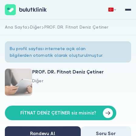
Ana Sayfa
Diğer
PROF. DR. Fitnat Deniz Çetiner
Hemen Kaydol
Giriş Yap
Bu profil sayfası internete açık olan
bilgilerden otomatik olarak oluşturulmuştur.
PROF. DR. Fitnat Deniz Çetiner
Diğer
Hakkımızda
Hastalar için
Doktorlar için
FİTNAT DENİZ ÇETİNER siz misiniz?
Randevu Al
Soru Sor