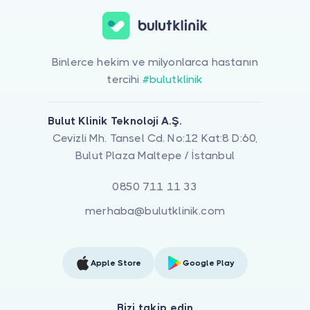
Binlerce hekim ve milyonlarca hastanın
tercihi
#bulutklinik
Bulut Klinik Teknoloji A.Ş.
Cevizli Mh. Tansel Cd. No:12 Kat:8 D:60,
Bulut Plaza Maltepe / İstanbul
0850 711 11 33
merhaba@bulutklinik.com
Apple Store
Google Play
Bizi takip edin