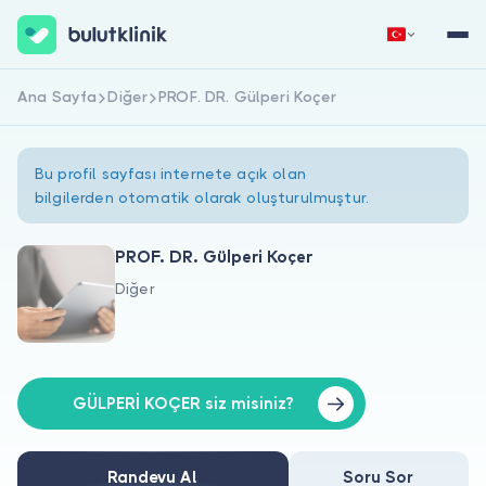
Ana Sayfa
Diğer
PROF. DR. Gülperi Koçer
Hemen Kaydol
Giriş Yap
Bu profil sayfası internete açık olan
bilgilerden otomatik olarak oluşturulmuştur.
PROF. DR. Gülperi Koçer
Diğer
Hakkımızda
Hastalar için
Doktorlar için
GÜLPERİ KOÇER siz misiniz?
Randevu Al
Soru Sor