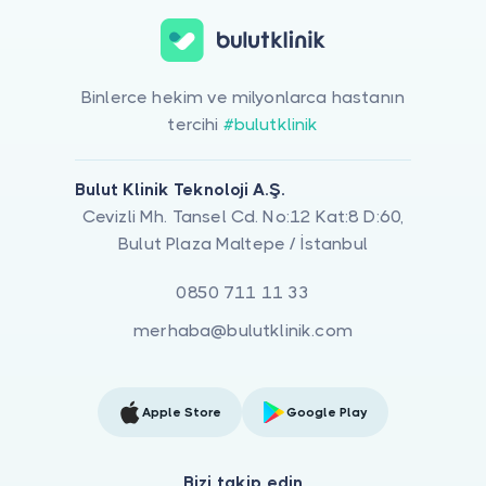
Binlerce hekim ve milyonlarca hastanın
tercihi
#bulutklinik
Bulut Klinik Teknoloji A.Ş.
Cevizli Mh. Tansel Cd. No:12 Kat:8 D:60,
Bulut Plaza Maltepe / İstanbul
0850 711 11 33
merhaba@bulutklinik.com
Apple Store
Google Play
Bizi takip edin