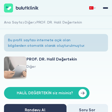
Ana Sayfa
Diğer
PROF. DR. Halil Değertekin
Hemen Kaydol
Giriş Yap
Bu profil sayfası internete açık olan
bilgilerden otomatik olarak oluşturulmuştur.
PROF. DR. Halil Değertekin
Diğer
Hakkımızda
Hastalar için
Doktorlar için
HALİL DEĞERTEKİN siz misiniz?
Randevu Al
Soru Sor