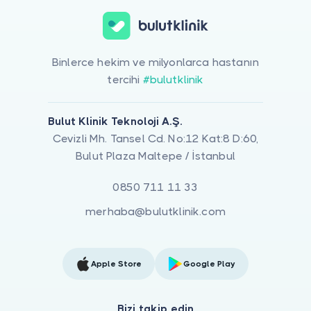
Binlerce hekim ve milyonlarca hastanın
tercihi
#bulutklinik
Bulut Klinik Teknoloji A.Ş.
Cevizli Mh. Tansel Cd. No:12 Kat:8 D:60,
Bulut Plaza Maltepe / İstanbul
0850 711 11 33
merhaba@bulutklinik.com
Apple Store
Google Play
Bizi takip edin