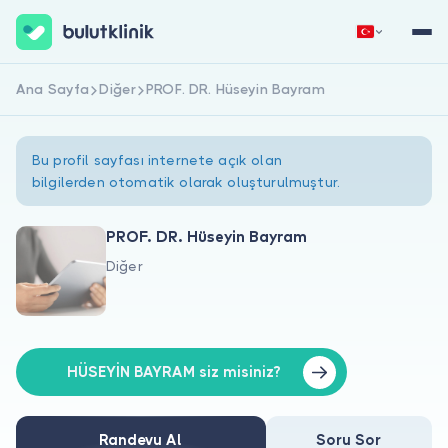
Ana Sayfa
Diğer
PROF. DR. Hüseyin Bayram
Hemen Kaydol
Giriş Yap
Bu profil sayfası internete açık olan
bilgilerden otomatik olarak oluşturulmuştur.
PROF. DR. Hüseyin Bayram
Diğer
Hakkımızda
Hastalar için
Doktorlar için
HÜSEYİN BAYRAM siz misiniz?
Randevu Al
Soru Sor