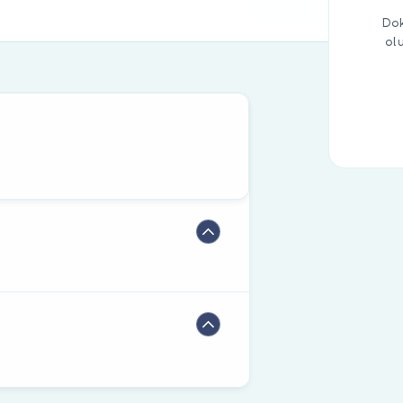
Dok
ol