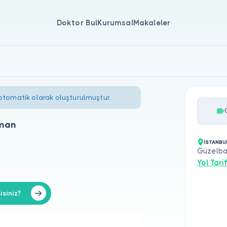
Doktor Bul
Kurumsal
Makaleler
 otomatik olarak oluşturulmuştur.
tman
İSTANBU
Güzelbah
Yol Tarif
siniz?