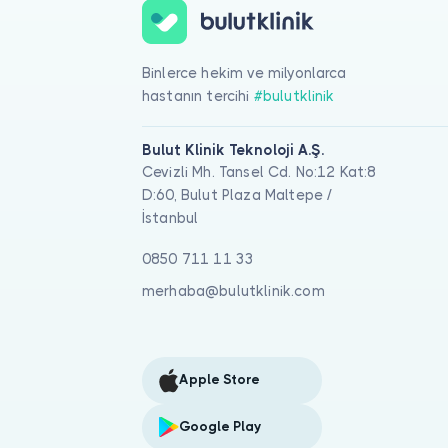
Binlerce hekim ve milyonlarca
hastanın tercihi
#bulutklinik
Bulut Klinik Teknoloji A.Ş.
Cevizli Mh. Tansel Cd. No:12 Kat:8
D:60, Bulut Plaza Maltepe /
İstanbul
0850 711 11 33
merhaba@bulutklinik.com
Apple Store
Google Play