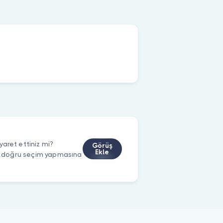
aret ettiniz mi?
Görüş
Ekle
rin doğru seçim yapmasına