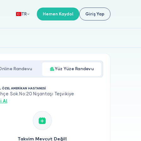
Hemen Kaydol
Giriş Yap
TR
Online Randevu
Yüz Yüze Randevu
L ÖZEL AMERİKAN HASTANESİ
çe Sok.No:20 Nişantaşı Teşvikiye
i Al
Takvim Mevcut Değil!