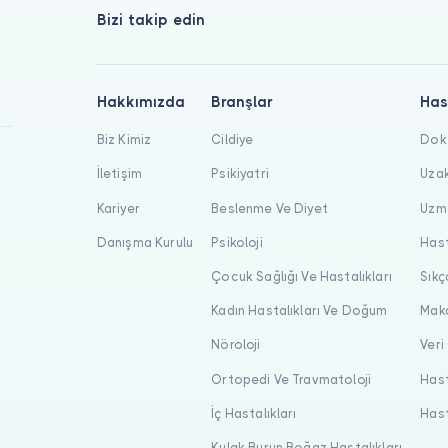
Bizi takip edin
Hakkımızda
Branşlar
Has
Biz Kimiz
Cildiye
Dokt
İletişim
Psikiyatri
Uzak
Kariyer
Beslenme Ve Diyet
Uzma
Danışma Kurulu
Psikoloji
Hast
Çocuk Sağlığı Ve Hastalıkları
Sıkç
Kadın Hastalıkları Ve Doğum
Maka
Nöroloji
Veri
Ortopedi Ve Travmatoloji
Hast
İç Hastalıkları
Hast
Kulak Burun Boğaz Hastalıkları