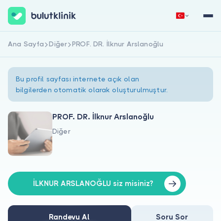
Ana Sayfa
Diğer
PROF. DR. İlknur Arslanoğlu
Hemen Kaydol
Giriş Yap
Bu profil sayfası internete açık olan
bilgilerden otomatik olarak oluşturulmuştur.
PROF. DR. İlknur Arslanoğlu
Diğer
Hakkımızda
Hastalar için
Doktorlar için
İLKNUR ARSLANOĞLU siz misiniz?
Randevu Al
Soru Sor