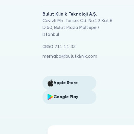
Bulut Klinik Teknoloji A.Ş.
Cevizli Mh. Tansel Cd. No:12 Kat:8
D:60, Bulut Plaza Maltepe /
İstanbul
0850 711 11 33
merhaba@bulutklinik.com
Apple Store
Google Play