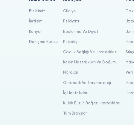
Biz Kimiz
Cildiye
Dokt
İletişim
Psikiyatri
Uzak
Kariyer
Beslenme Ve Diyet
Uzma
Danışma Kurulu
Psikoloji
Hast
Çocuk Sağlığı Ve Hastalıkları
Sıkç
Kadın Hastalıkları Ve Doğum
Maka
Nöroloji
Veri
Ortopedi Ve Travmatoloji
Hast
İç Hastalıkları
Hast
Kulak Burun Boğaz Hastalıkları
Tüm Branşlar