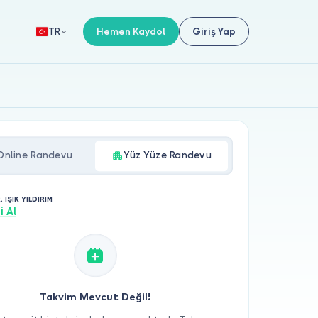
Hemen Kaydol
Giriş Yap
TR
Online Randevu
Yüz Yüze Randevu
. IŞIK YILDIRIM
i Al
Takvim Mevcut Değil!