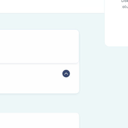
Dok
ol