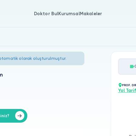
Doktor Bul
Kurumsal
Makaleler
 otomatik olarak oluşturulmuştur.
ım
PROF. DR
Yol Tarif
iniz?