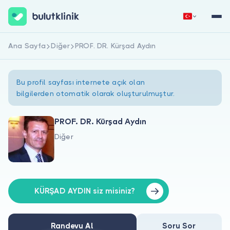
Ana Sayfa
Diğer
PROF. DR. Kürşad Aydın
Hemen Kaydol
Giriş Yap
Bu profil sayfası internete açık olan
bilgilerden otomatik olarak oluşturulmuştur.
PROF. DR. Kürşad Aydın
Diğer
Hakkımızda
Hastalar için
Doktorlar için
KÜRŞAD AYDIN siz misiniz?
Randevu Al
Soru Sor