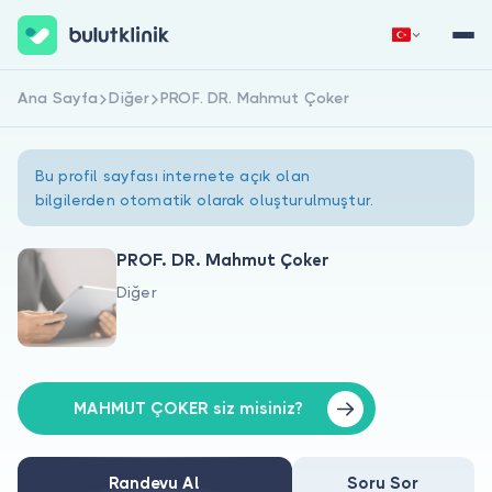
Ana Sayfa
Diğer
PROF. DR. Mahmut Çoker
Hemen Kaydol
Giriş Yap
Bu profil sayfası internete açık olan
bilgilerden otomatik olarak oluşturulmuştur.
PROF. DR. Mahmut Çoker
Diğer
Hakkımızda
Hastalar için
Doktorlar için
MAHMUT ÇOKER siz misiniz?
Randevu Al
Soru Sor