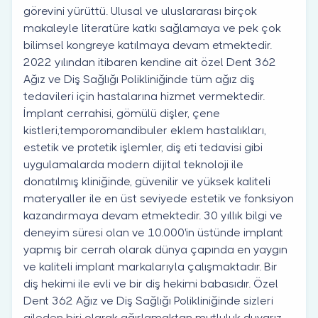
görevini yürüttü. Ulusal ve uluslararası birçok
makaleyle literatüre katkı sağlamaya ve pek çok
bilimsel kongreye katılmaya devam etmektedir.
2022 yılından itibaren kendine ait özel Dent 362
Ağız ve Diş Sağlığı Polikliniğinde tüm ağız diş
tedavileri için hastalarına hizmet vermektedir.
İmplant cerrahisi, gömülü dişler, çene
kistleri,temporomandibuler eklem hastalıkları,
estetik ve protetik işlemler, diş eti tedavisi gibi
uygulamalarda modern dijital teknoloji ile
donatılmış kliniğinde, güvenilir ve yüksek kaliteli
materyaller ile en üst seviyede estetik ve fonksiyon
kazandırmaya devam etmektedir. 30 yıllık bilgi ve
deneyim süresi olan ve 10.000'in üstünde implant
yapmış bir cerrah olarak dünya çapında en yaygın
ve kaliteli implant markalarıyla çalışmaktadır. Bir
diş hekimi ile evli ve bir diş hekimi babasıdır. Özel
Dent 362 Ağız ve Diş Sağlığı Polikliniğinde sizleri
aileden biri olarak ağırlamaktan mutluluk duyarız.