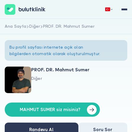
Ana Sayfa
Diğer
PROF. DR. Mahmut Sumer
Hemen Kaydol
Giriş Yap
Bu profil sayfası internete açık olan
bilgilerden otomatik olarak oluşturulmuştur.
PROF. DR. Mahmut Sumer
Diğer
Hakkımızda
Hastalar için
Doktorlar için
MAHMUT SUMER siz misiniz?
Randevu Al
Soru Sor