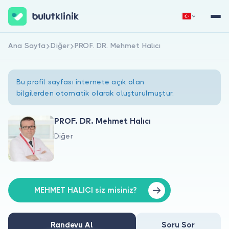
Ana Sayfa
Diğer
PROF. DR. Mehmet Halıcı
Hemen Kaydol
Giriş Yap
Bu profil sayfası internete açık olan
bilgilerden otomatik olarak oluşturulmuştur.
PROF. DR. Mehmet Halıcı
Diğer
Hakkımızda
Hastalar için
Doktorlar için
MEHMET HALICI siz misiniz?
Randevu Al
Soru Sor