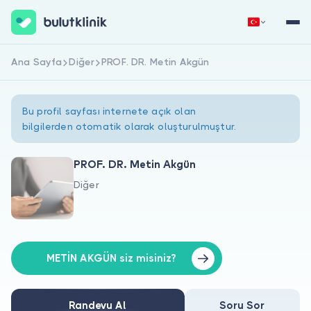
Ana Sayfa
Diğer
PROF. DR. Metin Akgün
Hemen Kaydol
Giriş Yap
Bu profil sayfası internete açık olan
bilgilerden otomatik olarak oluşturulmuştur.
PROF. DR. Metin Akgün
Diğer
Hakkımızda
Hastalar için
Doktorlar için
METİN AKGÜN siz misiniz?
Randevu Al
Soru Sor