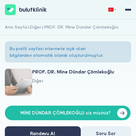
Ana Sayfa
Diğer
PROF. DR. Mine Dündar Çömlekoğlu
Hemen Kaydol
Giriş Yap
Bu profil sayfası internete açık olan
bilgilerden otomatik olarak oluşturulmuştur.
PROF. DR. Mine Dündar Çömlekoğlu
Diğer
Hakkımızda
Hastalar için
Doktorlar için
MİNE DÜNDAR ÇÖMLEKOĞLU siz misiniz?
Randevu Al
Soru Sor