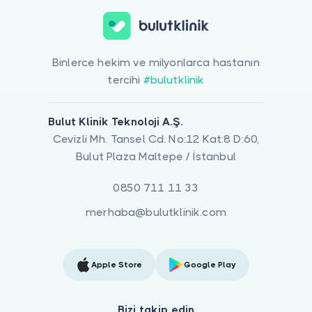
Binlerce hekim ve milyonlarca hastanın
tercihi
#bulutklinik
Bulut Klinik Teknoloji A.Ş.
Cevizli Mh. Tansel Cd. No:12 Kat:8 D:60,
Bulut Plaza Maltepe / İstanbul
0850 711 11 33
merhaba@bulutklinik.com
Apple Store
Google Play
Bizi takip edin