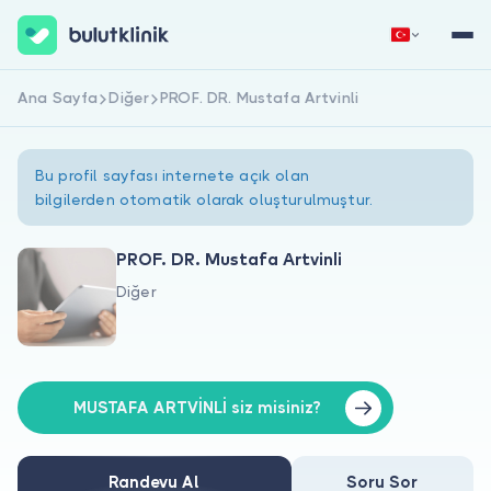
Ana Sayfa
Diğer
PROF. DR. Mustafa Artvinli
Hemen Kaydol
Giriş Yap
Bu profil sayfası internete açık olan
bilgilerden otomatik olarak oluşturulmuştur.
PROF. DR. Mustafa Artvinli
Diğer
Hakkımızda
Hastalar için
Doktorlar için
MUSTAFA ARTVİNLİ siz misiniz?
Randevu Al
Soru Sor