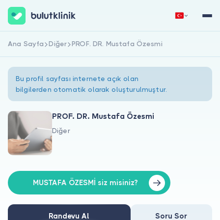
Ana Sayfa
Diğer
PROF. DR. Mustafa Özesmi
Hemen Kaydol
Giriş Yap
Bu profil sayfası internete açık olan
bilgilerden otomatik olarak oluşturulmuştur.
PROF. DR. Mustafa Özesmi
Diğer
Hakkımızda
Hastalar için
Doktorlar için
MUSTAFA ÖZESMİ siz misiniz?
Randevu Al
Soru Sor