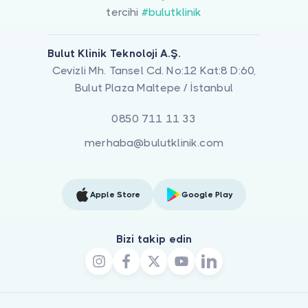
tercihi
#bulutklinik
Bulut Klinik Teknoloji A.Ş.
Cevizli Mh. Tansel Cd. No:12 Kat:8 D:60,
Bulut Plaza Maltepe / İstanbul
0850 711 11 33
merhaba@bulutklinik.com
Apple Store
Google Play
Bizi takip edin