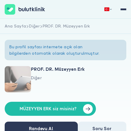
Ana Sayfa
Diğer
PROF. DR. Müzeyyen Erk
Hemen Kaydol
Giriş Yap
Bu profil sayfası internete açık olan
bilgilerden otomatik olarak oluşturulmuştur.
PROF. DR. Müzeyyen Erk
Diğer
Hakkımızda
Hastalar için
Doktorlar için
MÜZEYYEN ERK siz misiniz?
Randevu Al
Soru Sor