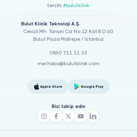
tercihi
#bulutklinik
Bulut Klinik Teknoloji A.Ş.
Cevizli Mh. Tansel Cd. No:12 Kat:8 D:60,
Bulut Plaza Maltepe / İstanbul
0850 711 11 33
merhaba@bulutklinik.com
Apple Store
Google Play
Bizi takip edin