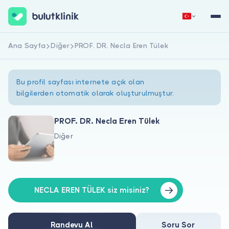
Ana Sayfa
Diğer
PROF. DR. Necla Eren Tülek
Hemen Kaydol
Giriş Yap
Bu profil sayfası internete açık olan
bilgilerden otomatik olarak oluşturulmuştur.
PROF. DR. Necla Eren Tülek
Diğer
Hakkımızda
Hastalar için
Doktorlar için
NECLA EREN TÜLEK siz misiniz?
Randevu Al
Soru Sor