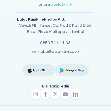
tercihi
#bulutklinik
Bulut Klinik Teknoloji A.Ş.
Cevizli Mh. Tansel Cd. No:12 Kat:8 D:60,
Bulut Plaza Maltepe / İstanbul
0850 711 11 33
merhaba@bulutklinik.com
Apple Store
Google Play
Bizi takip edin