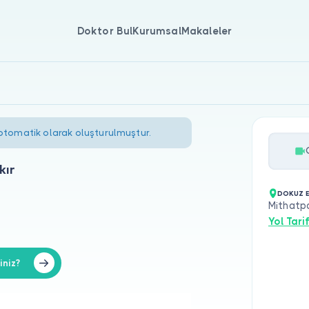
Doktor Bul
Kurumsal
Makaleler
 otomatik olarak oluşturulmuştur.
kır
DOKUZ E
Mithatpa
Yol Tarif
iniz?