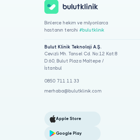
Binlerce hekim ve milyonlarca
hastanın tercihi
#bulutklinik
Bulut Klinik Teknoloji A.Ş.
Cevizli Mh. Tansel Cd. No:12 Kat:8
D:60, Bulut Plaza Maltepe /
İstanbul
0850 711 11 33
merhaba@bulutklinik.com
Apple Store
Google Play