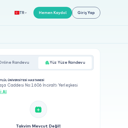
Hemen Kaydol
Giriş Yap
TR
Online Randevu
Yüz Yüze Randevu
YLÜL ÜNİVERSİTESİ HASTANESİ
şa Caddesi No:1606 İnciraltı Yerleşkesi
i Al
Takvim Mevcut Değil!