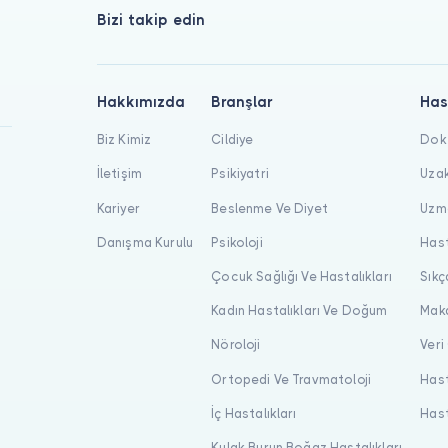
Bizi takip edin
Hakkımızda
Branşlar
Has
Biz Kimiz
Cildiye
Dokt
İletişim
Psikiyatri
Uzak
Kariyer
Beslenme Ve Diyet
Uzma
Danışma Kurulu
Psikoloji
Hast
Çocuk Sağlığı Ve Hastalıkları
Sıkç
Kadın Hastalıkları Ve Doğum
Maka
Nöroloji
Veri
Ortopedi Ve Travmatoloji
Hast
İç Hastalıkları
Hast
Kulak Burun Boğaz Hastalıkları