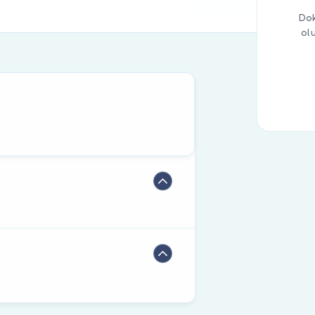
Dok
ol