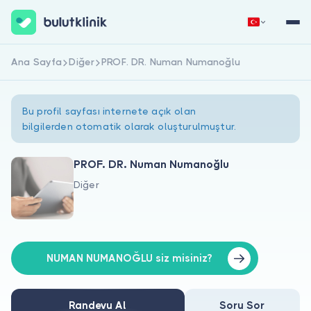
Ana Sayfa
Diğer
PROF. DR. Numan Numanoğlu
Hemen Kaydol
Giriş Yap
Bu profil sayfası internete açık olan
bilgilerden otomatik olarak oluşturulmuştur.
PROF. DR. Numan Numanoğlu
Diğer
Hakkımızda
Hastalar için
Doktorlar için
NUMAN NUMANOĞLU siz misiniz?
Randevu Al
Soru Sor