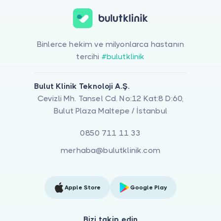
Binlerce hekim ve milyonlarca hastanın
tercihi
#bulutklinik
Bulut Klinik Teknoloji A.Ş.
Cevizli Mh. Tansel Cd. No:12 Kat:8 D:60,
Bulut Plaza Maltepe / İstanbul
0850 711 11 33
merhaba@bulutklinik.com
Apple Store
Google Play
Bizi takip edin