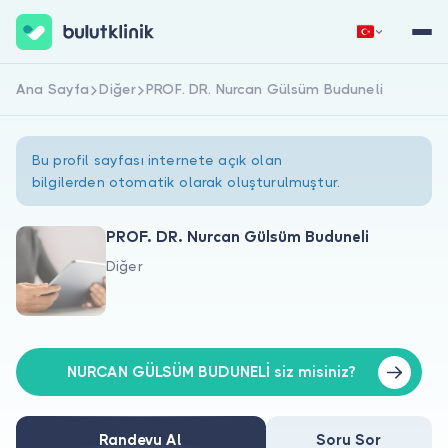
Ana Sayfa
Diğer
PROF. DR. Nurcan Gülsüm Buduneli
Hemen Kaydol
Giriş Yap
Bu profil sayfası internete açık olan
bilgilerden otomatik olarak oluşturulmuştur.
PROF. DR. Nurcan Gülsüm Buduneli
Diğer
Hakkımızda
Hastalar için
Doktorlar için
NURCAN GÜLSÜM BUDUNELİ siz misiniz?
Randevu Al
Soru Sor