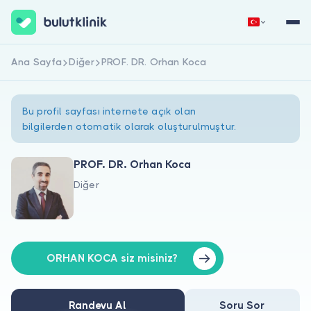
Ana Sayfa
Diğer
PROF. DR. Orhan Koca
Hemen Kaydol
Giriş Yap
Bu profil sayfası internete açık olan
bilgilerden otomatik olarak oluşturulmuştur.
PROF. DR. Orhan Koca
Diğer
Hakkımızda
Hastalar için
Doktorlar için
ORHAN KOCA siz misiniz?
Randevu Al
Soru Sor