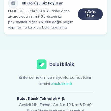
İlk Görüşü Siz Paylaşın
PROF. DR. ORHAN KOCA’ı daha önce
Görüş
Ekle
ziyaret ettiniz mi? Görüşlerinizi
paylaşarak diğer kişilerin doğru seçim
yapmasına katkıda bulunabilirsiniz.
Binlerce hekim ve milyonlarca hastanın
tercihi
#bulutklinik
Bulut Klinik Teknoloji A.Ş.
Cevizli Mh. Tansel Cd. No:12 Kat:8 D:60,
Bulut Plaza Maltepe / İstanbul