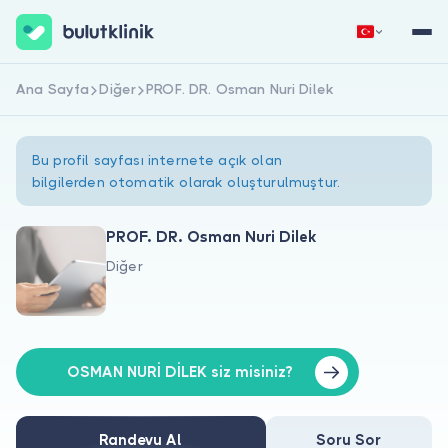
Ana Sayfa
Diğer
PROF. DR. Osman Nuri Dilek
Hemen Kaydol
Giriş Yap
Bu profil sayfası internete açık olan
bilgilerden otomatik olarak oluşturulmuştur.
PROF. DR. Osman Nuri Dilek
Diğer
Hakkımızda
Hastalar için
Doktorlar için
OSMAN NURİ DİLEK siz misiniz?
Randevu Al
Soru Sor