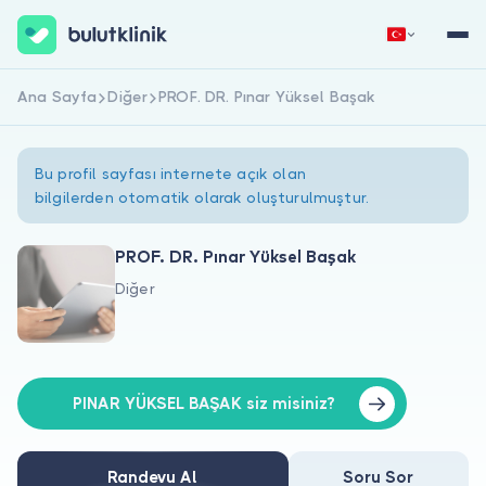
Ana Sayfa
Diğer
PROF. DR. Pınar Yüksel Başak
Hemen Kaydol
Giriş Yap
Bu profil sayfası internete açık olan
bilgilerden otomatik olarak oluşturulmuştur.
PROF. DR. Pınar Yüksel Başak
Diğer
Hakkımızda
Hastalar için
Doktorlar için
PINAR YÜKSEL BAŞAK siz misiniz?
Randevu Al
Soru Sor