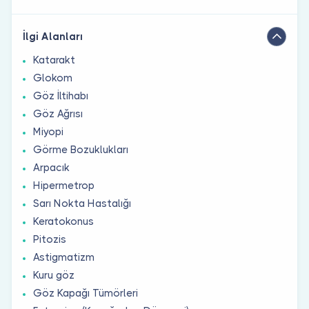
İlgi Alanları
Katarakt
Glokom
Göz İltihabı
Göz Ağrısı
Miyopi
Görme Bozuklukları
Arpacık
Hipermetrop
Sarı Nokta Hastalığı
Keratokonus
Pitozis
Astigmatizm
Kuru göz
Göz Kapağı Tümörleri