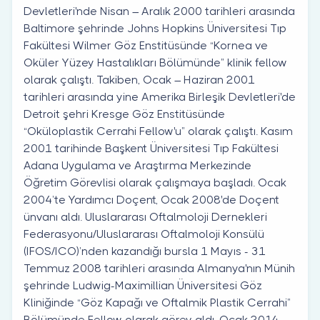
Devletleri'nde Nisan – Aralık 2000 tarihleri arasında
Baltimore şehrinde Johns Hopkins Üniversitesi Tıp
Fakültesi Wilmer Göz Enstitüsünde “Kornea ve
Oküler Yüzey Hastalıkları Bölümünde” klinik fellow
olarak çalıştı. Takiben, Ocak – Haziran 2001
tarihleri arasında yine Amerika Birleşik Devletleri'de
Detroit şehri Kresge Göz Enstitüsünde
“Oküloplastik Cerrahi Fellow'u” olarak çalıştı. Kasım
2001 tarihinde Başkent Üniversitesi Tıp Fakültesi
Adana Uygulama ve Araştırma Merkezinde
Öğretim Görevlisi olarak çalışmaya başladı. Ocak
2004’te Yardımcı Doçent, Ocak 2008'de Doçent
ünvanı aldı. Uluslararası Oftalmoloji Dernekleri
Federasyonu/Uluslararası Oftalmoloji Konsülü
(IFOS/ICO)’nden kazandığı bursla 1 Mayıs - 31
Temmuz 2008 tarihleri arasında Almanya'nın Münih
şehrinde Ludwig-Maximillian Üniversitesi Göz
Kliniğinde “Göz Kapağı ve Oftalmik Plastik Cerrahi”
Bölümünde Fellow olarak görev aldı. Ocak 2014