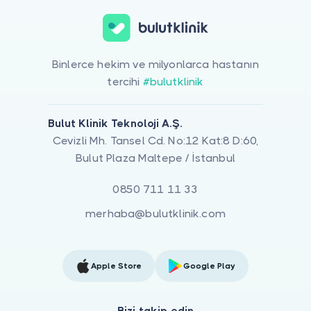
Binlerce hekim ve milyonlarca hastanın
tercihi
#bulutklinik
Bulut Klinik Teknoloji A.Ş.
Cevizli Mh. Tansel Cd. No:12 Kat:8 D:60,
Bulut Plaza Maltepe / İstanbul
0850 711 11 33
merhaba@bulutklinik.com
Apple Store
Google Play
Bizi takip edin