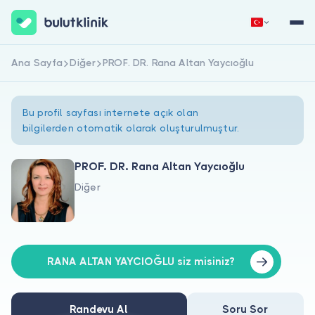
Ana Sayfa
Diğer
PROF. DR. Rana Altan Yaycıoğlu
Hemen Kaydol
Giriş Yap
Bu profil sayfası internete açık olan
bilgilerden otomatik olarak oluşturulmuştur.
PROF. DR. Rana Altan Yaycıoğlu
Diğer
Hakkımızda
Hastalar için
Doktorlar için
RANA ALTAN YAYCIOĞLU siz misiniz?
Randevu Al
Soru Sor