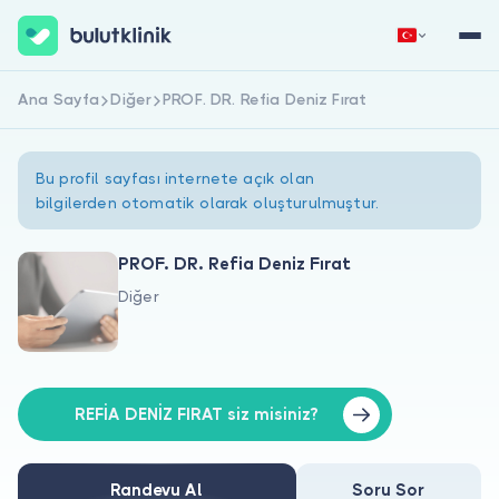
Ana Sayfa
Diğer
PROF. DR. Refia Deniz Fırat
Hemen Kaydol
Giriş Yap
Bu profil sayfası internete açık olan
bilgilerden otomatik olarak oluşturulmuştur.
PROF. DR. Refia Deniz Fırat
Diğer
Hakkımızda
Hastalar için
Doktorlar için
REFİA DENİZ FIRAT siz misiniz?
Randevu Al
Soru Sor