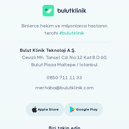
Binlerce hekim ve milyonlarca hastanın
tercihi
#bulutklinik
Bulut Klinik Teknoloji A.Ş.
Cevizli Mh. Tansel Cd. No:12 Kat:8 D:60,
Bulut Plaza Maltepe / İstanbul
0850 711 11 33
merhaba@bulutklinik.com
Apple Store
Google Play
Bizi takip edin