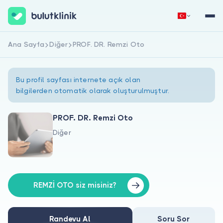
Ana Sayfa
Diğer
PROF. DR. Remzi Oto
Hemen Kaydol
Giriş Yap
Bu profil sayfası internete açık olan
bilgilerden otomatik olarak oluşturulmuştur.
PROF. DR. Remzi Oto
Diğer
Hakkımızda
Hastalar için
Doktorlar için
REMZİ OTO siz misiniz?
Randevu Al
Soru Sor