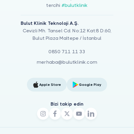
tercihi
#bulutklinik
Bulut Klinik Teknoloji A.Ş.
Cevizli Mh. Tansel Cd. No:12 Kat:8 D:60,
Bulut Plaza Maltepe / İstanbul
0850 711 11 33
merhaba@bulutklinik.com
Apple Store
Google Play
Bizi takip edin