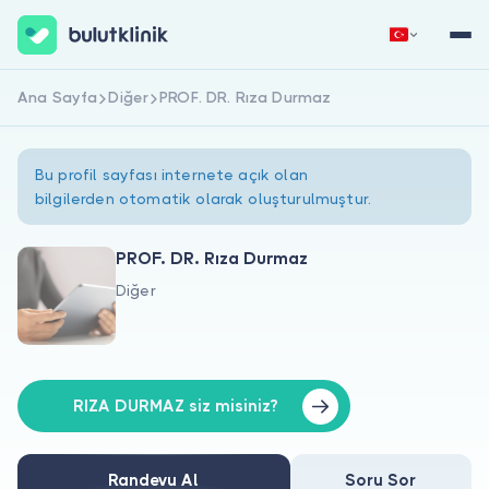
Ana Sayfa
Diğer
PROF. DR. Rıza Durmaz
Hemen Kaydol
Giriş Yap
Bu profil sayfası internete açık olan
bilgilerden otomatik olarak oluşturulmuştur.
PROF. DR. Rıza Durmaz
Diğer
Hakkımızda
Hastalar için
Doktorlar için
RIZA DURMAZ siz misiniz?
Randevu Al
Soru Sor