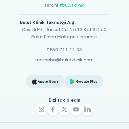
tercihi
#bulutklinik
Bulut Klinik Teknoloji A.Ş.
Cevizli Mh. Tansel Cd. No:12 Kat:8 D:60,
Bulut Plaza Maltepe / İstanbul
0850 711 11 33
merhaba@bulutklinik.com
Apple Store
Google Play
Bizi takip edin